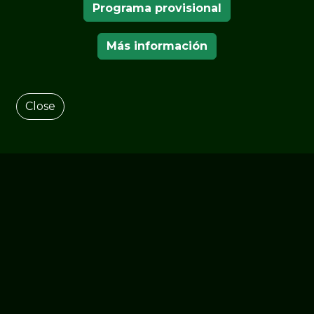
Programa provisional
Más información
Close