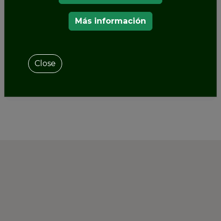
La cuarta edición de la Conferencia y Taller Mihály
Más información
Mőcsenyi tendrá lugar en el
Palacio Esterházy
(Teatro de Marionetas y Orangerie)
Close
SHARE