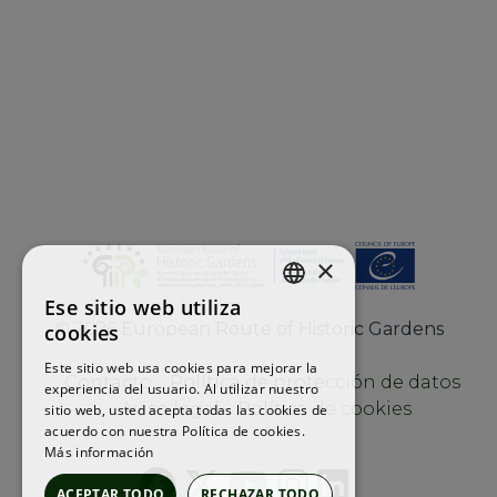
×
Ese sitio web utiliza
ENGLISH
©
2026
European Route of Historic Gardens
cookies
FRENCH
Este sitio web usa cookies para mejorar la
Contacto
Política de protección de datos
experiencia del usuario. Al utilizar nuestro
SPANISH
Aviso legal
Política de cookies
sitio web, usted acepta todas las cookies de
acuerdo con nuestra Política de cookies.
Más información
ACEPTAR TODO
RECHAZAR TODO