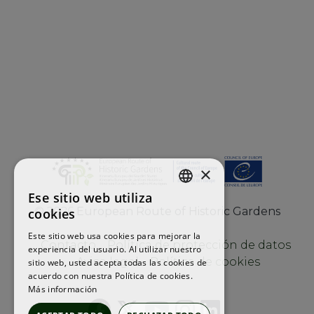
×
Ese sitio web utiliza
ENGLISH
©
2026
European Route of Historic Gardens
cookies
FRENCH
Este sitio web usa cookies para mejorar la
Contacto
Política de protección de datos
experiencia del usuario. Al utilizar nuestro
SPANISH
Aviso legal
Política de cookies
sitio web, usted acepta todas las cookies de
acuerdo con nuestra Política de cookies.
Más información