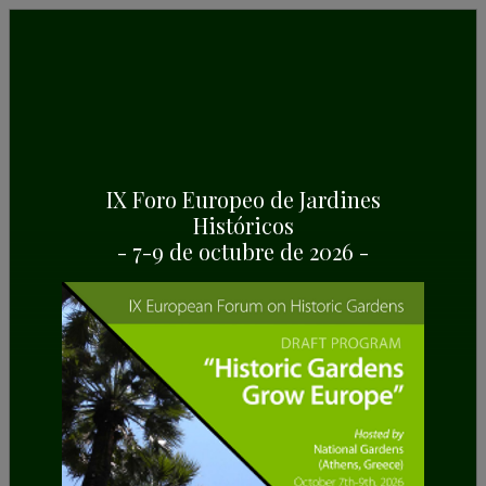
IX Foro Europeo de Jardines
Históricos
30/10/2023
- 7-9 de octubre de 2026 -
Beatriz Piñeiro Lago,
copropietaria de Pazo Quinteiro
Da Cruz (Ribadumia,
Pontevedra, España), uno de los
miembros del IEJH, ha sido
reconocida con el Premio