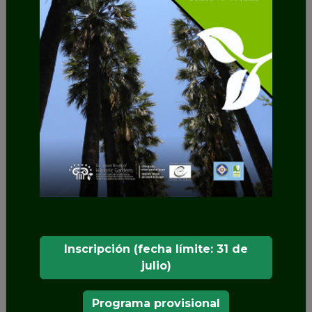
PIONEER Internacional de los
Leafies International Tea
Academy Awards 2023
Los International Tea Awards reconocen los
mejores tés y jardines de té del mundo que
representan un compromiso con la sostenibilidad
y las iniciativas de empoderamiento comunitario,
la protección del medio ambiente, la innovación,
la creatividad y la educación en el mundo del té.
SHARE
Inscripción (fecha límite: 31 de
julio)
Programa provisional