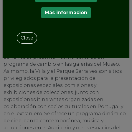
y el fomento de la reflexión sobre la relación entre
Más información
el arte y el medio ambiente de Serralves es
fundamental para la misión del Museo.
Un programa cultural dinámico
Close
Las
exposiciones
monográficas y temáticas de
artistas establecidos y emergentes y la Colección
Serralves se presentan como parte de un
programa de cambio en las galerías del Museo.
Asimismo, la Villa y el Parque Serralves son sitios
privilegiados para la presentación de
exposiciones especiales, comisiones y
exhibiciones de colecciones, junto con
exposiciones itinerantes organizadas en
colaboración con socios culturales en Portugal y
en el extranjero. Se ofrece un programa dinámico
de cine, danza contemporánea, música y
actuaciones en el Auditorio y otros espacios del