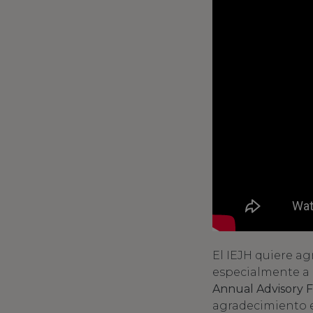
El IEJH quiere ag
especialmente a C
Annual Advisory 
agradecimiento e