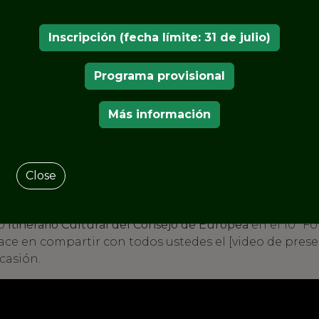
Inscripción (fecha límite: 31 de julio)
Programa provisional
Más información
Close
peo de los Jardines Históricos (IEJH) celebra la
Ceremon
o
Itinerario Cultural del Consejo de Europea
en el 10º F
ace en compartir con todos ustedes el [video de prese
casión.