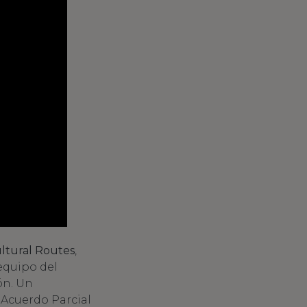
ultural Routes
,
equipo del
ón. Un
 Acuerdo Parcial