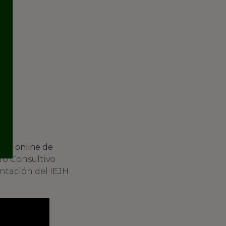
ia online de
oro Consultivo
ntación del IEJH