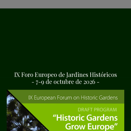
bra la ceremonia de
SHA
IX Foro Europeo de Jardines Históricos
- 7-9 de octubre de 2026 -
n online como
ltural del Consejo