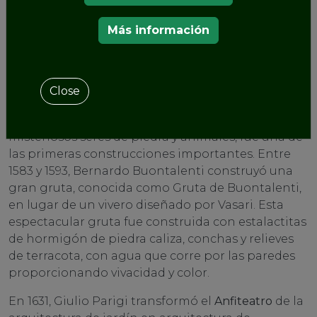
después, y Bartolomeo Ammannati se hizo cargo
Más información
del trabajo y posteriormente lo hizo Bernardo
Buontalenti.
La Gruta de la Madama
Close
La Gruta de la Madama, realizada entre 1553 y 1555
para recrear un
entorno natural
poblado por
misteriosos seres de piedra y animales, fue una de
las primeras construcciones importantes. Entre
1583 y 1593, Bernardo Buontalenti construyó una
gran gruta, conocida como Gruta de Buontalenti,
en lugar de un vivero diseñado por Vasari. Esta
espectacular gruta fue construida con estalactitas
de hormigón de piedra caliza, conchas y relieves
de terracota, con agua que corre por las paredes
proporcionando vivacidad y color.
En 1631, Giulio Parigi transformó el
Anfiteatro
de la