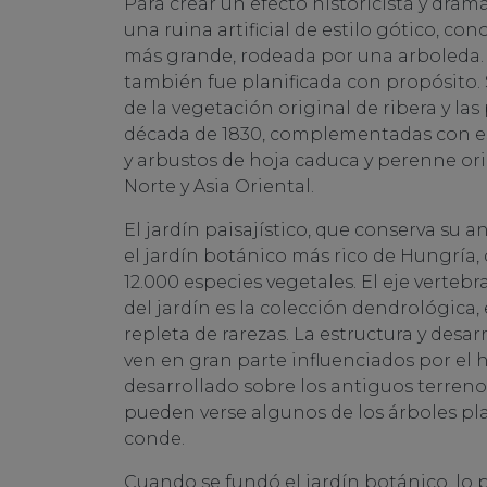
Para crear un efecto historicista y dramá
una ruina artificial de estilo gótico, cono
más grande, rodeada por una arboleda. 
también fue planificada con propósito. 
de la vegetación original de ribera y las
década de 1830, complementadas con es
y arbustos de hoja caduca y perenne or
Norte y Asia Oriental.
El jardín paisajístico, que conserva su 
el jardín botánico más rico de Hungría,
12.000 especies vegetales. El eje verteb
del jardín es la colección dendrológica,
repleta de rarezas. La estructura y desar
ven en gran parte influenciados por el 
desarrollado sobre los antiguos terrenos
pueden verse algunos de los árboles pl
conde.
Cuando se fundó el jardín botánico, lo 