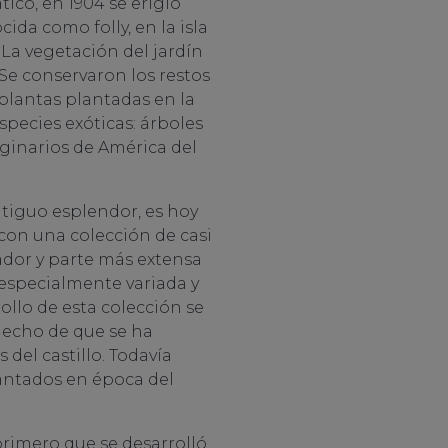
tico, en 1904 se erigió
cida como folly, en la isla
La vegetación del jardín
Se conservaron los restos
 plantas plantadas en la
pecies exóticas: árboles
iginarios de América del
antiguo esplendor, es hoy
 con una colección de casi
rador y parte más extensa
 especialmente variada y
rollo de esta colección se
hecho de que se ha
 del castillo. Todavía
antados en época del
primero que se desarrolló