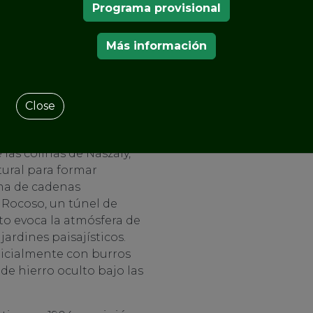
Programa provisional
ficial. El molino de agua,
yo, no tuvo una función
n, sino que se creó para
Más información
dín.
 arenosas del paisaje llano
893 y 1894 en un entorno
Close
eron laderas a lo largo
loques de arenisca, caliza
las colinas de Naszály,
tural para formar
ma de cadenas
 Rocoso, un túnel de
o evoca la atmósfera de
ardines paisajísticos.
nicialmente con burros
de hierro oculto bajo las