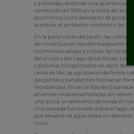
y arboledas, evitando una apariencia arti
construido en 1890 en la orilla del arro
económica como elemento de producció
acentuar el ambiente romántico del jar
En la parte norte del jardín, las colinas
del norte fueron transformadas entre 1
montañoso salvaje y rocoso. Se construy
del arroyo y del Lago de las Rocas. Los b
y dolomía, transportados en carro desde 
cerca de Vác, se agruparon de forma na
gargantas y pendientes rocosas en for
montañosas. En las orillas del Estanque
enormes rocas ensambladas sin cement
una gruta, un elemento de moda en los j
Una cascada fue creada sobre el lago, i
que llevaban el agua hasta un depósito 
rocas.