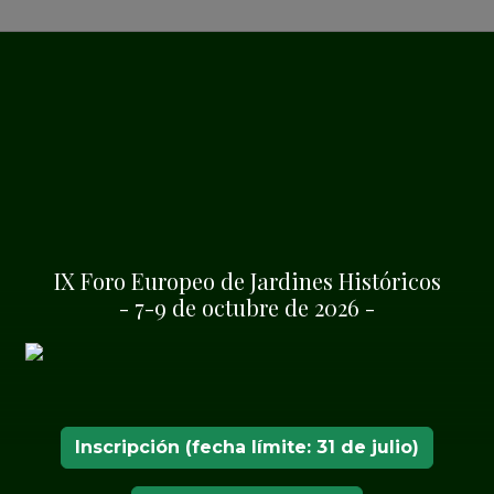
 la primavera de 1873,
agua del arroyo
reó todo un sistema de
e agua del Gran Estanque
IX Foro Europeo de Jardines Históricos
iciales.
- 7-9 de octubre de 2026 -
rante las enormes obras
ructura a la superficie
del arroyo, se creó la gran
 mirada desde el punto
 Estanque hasta el
Inscripción (fecha límite: 31 de julio)
situada no muy lejos. El
nuosos, miradores, claros