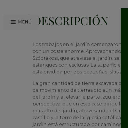
DESCRIPCIÓN
MENÚ
Los trabajos en el jardín comenzaron en
con un coste enorme. Aprovechando el 
Sződrákosi, que atraviesa el jardín, se c
estanques con esclusas. La superficie d
está dividida por dos pequeñas islas artif
La gran cantidad de tierra excavada du
de movimiento de tierras dio aún más est
del jardín y, al elevar la parte izquierda 
perspectiva, que en este caso dirige la
más alto del jardín, atravesando el Gran
castillo y la torre de la iglesia católica, 
jardín está estructurado por caminos si