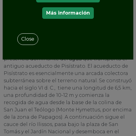
Especies de trepadores: 27
Más información
Todas las demás plantas (herbáceas perennes,
suculentas, plantas de interior): 83
Acueducto de Pisístrato.
Close
Otro componente especial y sumamente crucial
del entorno natural del
Jardín Nacional
es la
presencia dominante del
agua
que transporta el
antiguo acueducto de Pisístrato. El acueducto de
Pisístrato es esencialmente una arcada colectora
subterránea sobre el terreno natural. Se construyó
hacia el siglo VI d. C., tiene una longitud de 6,5 km,
una profundidad de 10-12 m y comienza la
recogida de agua desde la base de la colina de
San Juan el Teólogo (Monte Hymettus, por encima
de la zona de Papagos). A continuación sigue el
cauce del río Ilissos, pasa bajo la plaza de San
Tomás y el Jardín Nacional y desemboca en el