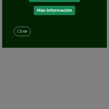
Isla y el jardín de La Limonaia incluyen muchas
Más información
variedades preciosas y antiguas. El
Jardín Botánico
Superior también ofrece una interesante
colección de plantas acuáticas.
Close