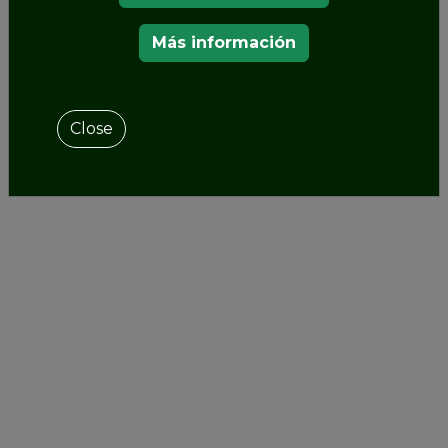
sostenible, en consonancia con los principios
Más información
ecológicos contemporáneos, al mismo tiempo
que honra sus raíces históricas.
Close