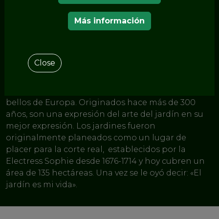
< LOS JARDINES DEL ITINERARIO EUROPEO DE
LOS JARDINES HISTÓRICOS
Más información
Jardines
Herrenhausen
Close
Los
Jardines Reales
de
Hannover Herrenhausen
se
consideran uno de los parques de jardines más
bellos de Europa. Originados hace más de 300
años, son una expresión del arte del jardín en su
mejor expresión. Los jardines fueron
originalmente planeados como un lugar de
placer para la corte real, establecidos por la
Electress Sophie desde 1676-1714 y hoy cubren un
área de 135 hectáreas. Una vez se le oyó decir: «El
jardín es mi vida».