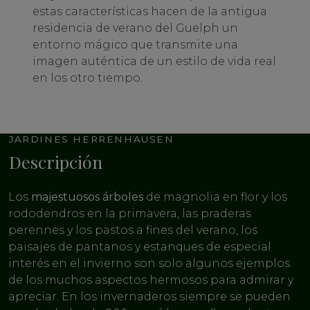
estas características hacen de la antigua
residencia de verano del Guelph un
entorno mágico que transmite una
imagen auténtica de un estilo de vida real
en los otro tiempo.
JARDINES HERRENHAUSEN
Descripción
Los
majestuosos árboles
de magnolia en flor y los
rododendros en la primavera, las praderas
perennes y los pastos a fines del verano, los
paisajes de pantanos y estanques de especial
interés en el invierno son solo algunos ejemplos
de los muchos aspectos hermosos para admirar y
apreciar. En los invernaderos siempre se pueden