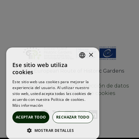
×
Ese sitio web utiliza
ENGLISH
©
2026
European Route of Historic Gardens
cookies
FRENCH
Este sitio web usa cookies para mejorar la
Contacto
Política de protección de datos
experiencia del usuario. Al utilizar nuestro
SPANISH
Aviso legal
Política de cookies
sitio web, usted acepta todas las cookies de
acuerdo con nuestra Política de cookies.
Más información
ACEPTAR TODO
RECHAZAR TODO
MOSTRAR DETALLES