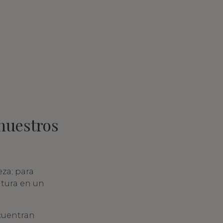
nuestros
eza; para
ultura en un
ncuentran