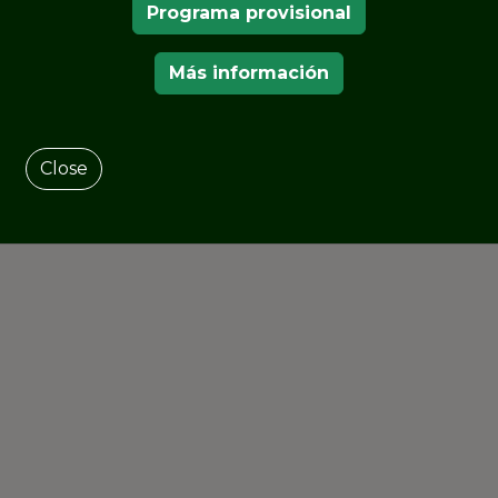
Programa provisional
Más información
Close