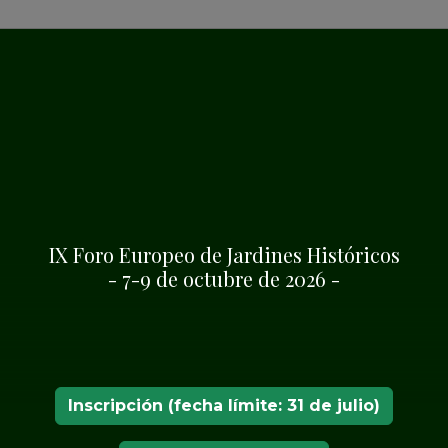
 Europeo de Jardines
SHA
IX Foro Europeo de Jardines Históricos
- 7-9 de octubre de 2026 -
iere celebrar la
igo.
Inscripción (fecha límite: 31 de julio)
a Navidad que visitar nuestros Jardines