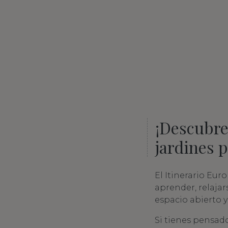
¡Descubre
jardines 
El Itinerario Eur
aprender, relajars
espacio abierto y 
Si tienes pensad