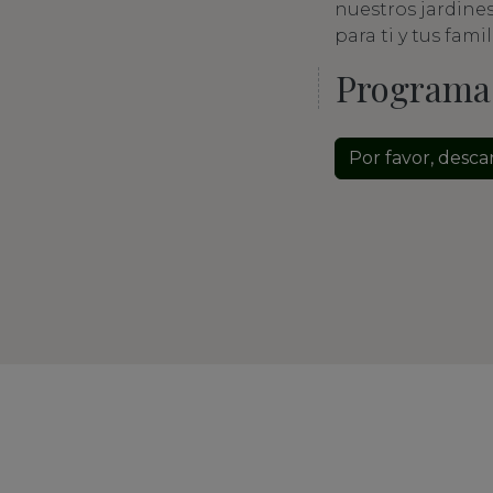
nuestros jardines
para ti y tus famil
Programa 
Por favor, desc