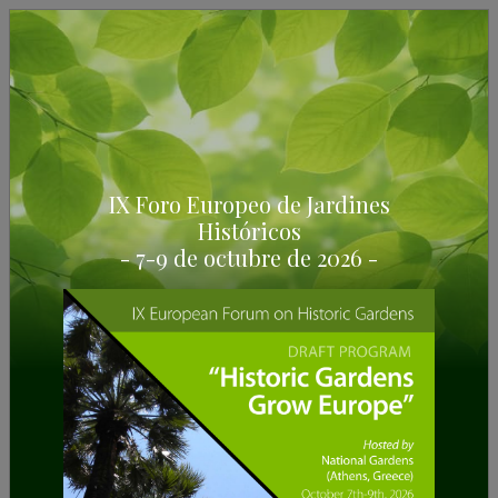
IX Foro Europeo de Jardines
Históricos
7/4/2025
- 7-9 de octubre de 2026 -
El IEJH patrocina la VII Jornada
Internacional de la Camelia:
“Siente la Camelia” en el Pazo
Quinteiro da Cruz
Ven a Pazo Quinteiro da Cruz para conectar con la
naturaleza, con la camelia como hilo conductor.