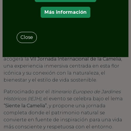
Más información
Close
El próximo
sábado 12 de abril
, el emblemático
Pazo
Quinteiro da Cruz
(Ribadumia, Pontevedra)
acogerá la
VII Jornada Internacional de la Camelia
,
una experiencia inmersiva centrada en esta flor
icónica y su conexión con la naturaleza, el
bienestar y el estilo de vida sostenible.
Patrocinado por el
Itinerario Europeo de Jardines
Históricos (IEJH)
, el evento se celebra bajo el lema
“Siente la Camelia”
, y propone una jornada
completa donde el patrimonio natural se
convierte en fuente de inspiración para una vida
más consciente y respetuosa con el entorno.