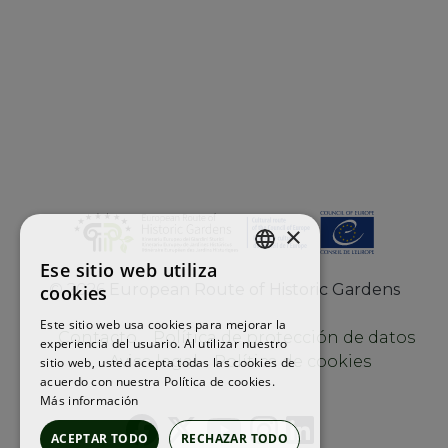
×
Ese sitio web utiliza
ENGLISH
©
2026
European Route of Historic Gardens
cookies
FRENCH
Este sitio web usa cookies para mejorar la
Contacto
Política de protección de datos
experiencia del usuario. Al utilizar nuestro
SPANISH
Aviso legal
Política de cookies
sitio web, usted acepta todas las cookies de
acuerdo con nuestra Política de cookies.
Más información
ACEPTAR TODO
RECHAZAR TODO