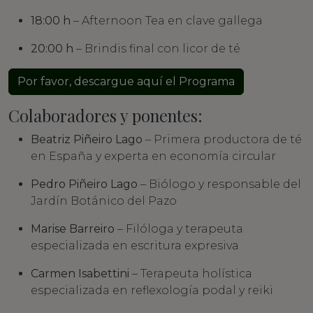
18:00 h
– Afternoon Tea en clave gallega
20:00 h
– Brindis final con licor de té
Por favor, descargue aquí el Programa
Colaboradores y ponentes:
Beatriz Piñeiro Lago
– Primera productora de té
en España y experta en economía circular
Pedro Piñeiro Lago
– Biólogo y responsable del
Jardín Botánico del Pazo
Marise Barreiro
– Filóloga y terapeuta
especializada en escritura expresiva
Carmen Isabettini
– Terapeuta holística
especializada en reflexología podal y reiki