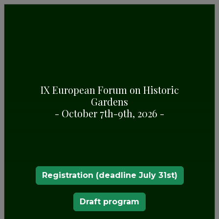
INFORMACIÓN GENERAL
Algunos aspectos destacados del Parque
Romántico en Nieborów (Polonia)
IX European Forum on Historic
Gardens
- October 7th-9th, 2026 -
Registration (deadline July 31st)
Draft program