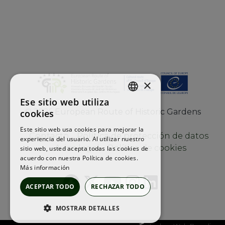
×
Ese sitio web utiliza
ENGLISH
©
2026
European Route of Historic Gardens
cookies
FRENCH
Este sitio web usa cookies para mejorar la
Contacto
Política de protección de datos
experiencia del usuario. Al utilizar nuestro
SPANISH
Aviso legal
Política de cookies
sitio web, usted acepta todas las cookies de
acuerdo con nuestra Política de cookies.
Más información
ACEPTAR TODO
RECHAZAR TODO
MOSTRAR DETALLES
COOKIES ESTRICTAMENTE