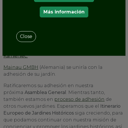
Más información
La Fundación para la protección del patrimonio
cultural del condado de Klodzko se uniría a
nuestra red con la adhesión de dos jardines, el
Close
pintoresco parque de
Zamek Sarny : Schloss
Scharfeneck
y el jardín ecléctico del
Palacio
Kamieniec.
Mainau GMBH
(Alemania) se uniría con la
adhesión de su jardín.
Ratificaremos su adhesión en nuestra
próxima
Asamblea General
. Mientras tanto,
también estamos en
proceso de adhesión
de
otros nuevos jardines. Esperamos que el
Itinerario
Europeo de Jardines Históricos
siga creciendo, para
que podamos continuar con nuestra misión de
concienciar y promover los jardines históricos, así