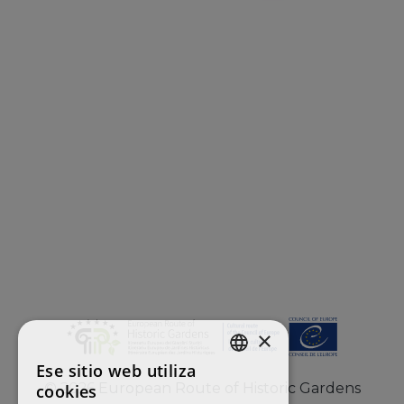
×
Ese sitio web utiliza
ENGLISH
©
2026
European Route of Historic Gardens
cookies