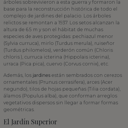
árboles sobrevivieron a esta guerra y formaron la
base para la reconstrucción histórica de todo el
complejo de jardines del palacio. Los árboles
relictos se remontan a 1937. Los setos alcanzan la
altura de 6.5 m y son el hábitat de muchas
especies de aves protegidas: pechiazul menor
(Sylvia curruca), mirlo (Turdus merula), ruiseñor
(Turdus philomelos), verderón común (Chloris
chloris ), curruca icterina (Hippolais icterina),
urraca (Pica pica), cuervo (Corvus cornix), etc.
Además, los
jardines
están sembrados con cerezos
ornamentales (Prunus cerrasifera), arces (Acer
negundo), tilos de hojas pequeñas (Tilia cordata),
álamos (Populus alba), que conforman arreglos
vegetativos dispersos sin llegar a formar formas
geométricas.
El Jardín Superior