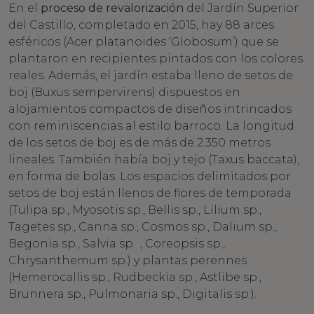
En el
proceso de revalorización
del Jardín Superior
del Castillo, completado en 2015, hay 88 arces
esféricos (Acer platanoides ‘Globosum’) que se
plantaron en recipientes pintados con los colores
reales. Además, el jardín estaba lleno de setos de
boj (Buxus sempervirens) dispuestos en
alojamientos compactos de diseños intrincados
con reminiscencias al estilo barroco. La longitud
de los setos de boj es de más de 2.350 metros
lineales. También había boj y tejo (Taxus baccata),
en forma de bolas. Los espacios delimitados por
setos de boj están llenos de flores de temporada
(Tulipa sp., Myosotis sp., Bellis sp., Lilium sp.,
Tagetes sp., Canna sp., Cosmos sp., Dalium sp.,
Begonia sp., Salvia sp. ., Coreopsis sp.,
Chrysanthemum sp.) y plantas perennes
(Hemerocallis sp., Rudbeckia sp., Astlibe sp.,
Brunnera sp., Pulmonaria sp., Digitalis sp.).