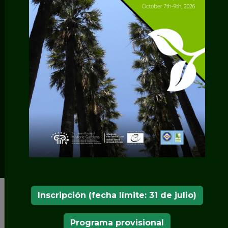
< LOS JARDINES DEL ITINERARIO EUROPEO DE
LOS JARDINES HISTÓRICOS
Jardines del Castillo
Real en Varsovia
Los
jardines del Castillo Real de Varsovia
cubren una
superficie total de más de 2 hectáreas y constan de
dos elementos básicos: el Jardín Superior, ubicado
más cerca de la residencia (en la cubierta de
Kubicki Arcades), y los Jardines Inferiores,
ubicados debajo del escarpe del muro del castillo,
llegando casi al río Vístula.
Inscripción (fecha límite: 31 de julio)
Programa provisional