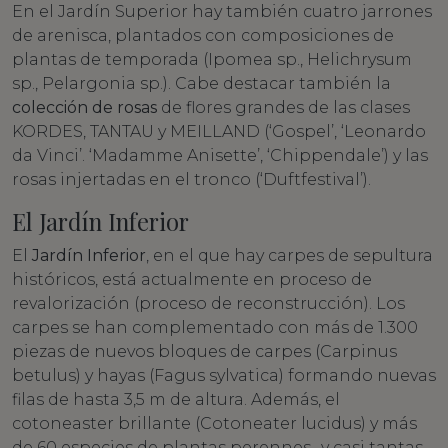
En el Jardín Superior hay también cuatro jarrones
de arenisca, plantados con composiciones de
plantas de temporada (Ipomea sp., Helichrysum
sp., Pelargonia sp.). Cabe destacar también la
colección de rosas
de flores grandes de las clases
KORDES, TANTAU y MEILLAND (‘Gospel’, ‘Leonardo
da Vinci’. ‘Madamme Anisette’, ‘Chippendale’) y las
rosas injertadas en el tronco (‘Duftfestival’).
El Jardín Inferior
El
Jardín Inferior
, en el que hay carpes de sepultura
históricos, está actualmente en proceso de
revalorización (proceso de reconstrucción). Los
carpes se han complementado con más de 1.300
piezas de nuevos bloques de carpes (Carpinus
betulus) y hayas (Fagus sylvatica) formando nuevas
filas de hasta 3,5 m de altura. Además, el
cotoneaster brillante (Cotoneater lucidus) y más
de 60 especies de plantas perennes -y casi tantas