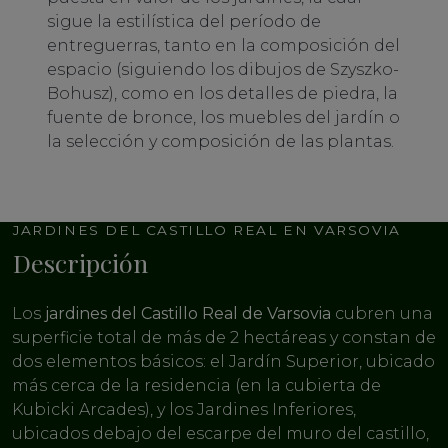
sigue la estilística del período de
entreguerras, tanto en la composición del
espacio (siguiendo los dibujos de Szyszko-
Bohusz), como en los detalles de piedra, la
fuente de bronce, los muebles del jardín o
la selección y composición de las plantas.
JARDINES DEL CASTILLO REAL EN VARSOVIA
Descripción
Los
jardines del Castillo Real de Varsovia
cubren una
superficie total de más de 2 hectáreas y constan de
dos elementos básicos: el Jardín Superior, ubicado
más cerca de la residencia (en la cubierta de
Kubicki Arcades), y los Jardines Inferiores,
ubicados debajo del escarpe del muro del castillo,