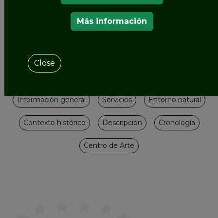
Más información
JARDINES DEL CASTILLO REAL EN VARSOVIA
Contenido
Close
Información general
Servicios
Entorno natural
Contexto histórico
Descripción
Cronología
Centro de Arte