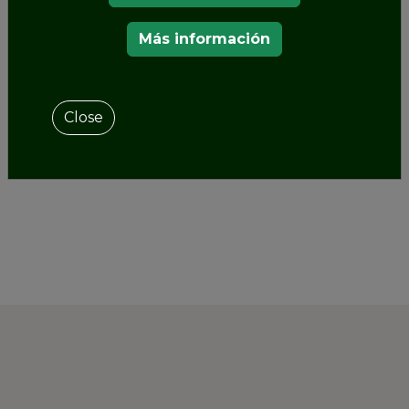
de la Plataforma
MERITA
. Como socio del
proyecto, al menos 10 de los jardines asociados a
Más información
la ERHG acogerán un concierto en sus
instalaciones durante los cuatro años que durará
el proyecto.
Close