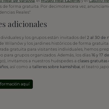
lo Real de Varsovia
, el
Museo Real Łazienki
y el
Castillo 
los de forma gratuita. Por decimotercera vez, anunci
dencias Reales".
es adicionales
dividuales y los grupos están invitados del
2 al 30 de
o de Wilanów y los jardines históricos de forma gratuita
rada gratuita para visitantes individuales, hemos pr
 para grupos organizados. Además, los días
16 y 17 
o), invitamos a nuestros huéspedes a
clases gratuitas
niños
, así como a
talleres sobre kamishibai
, el teatro ja
formación aquí