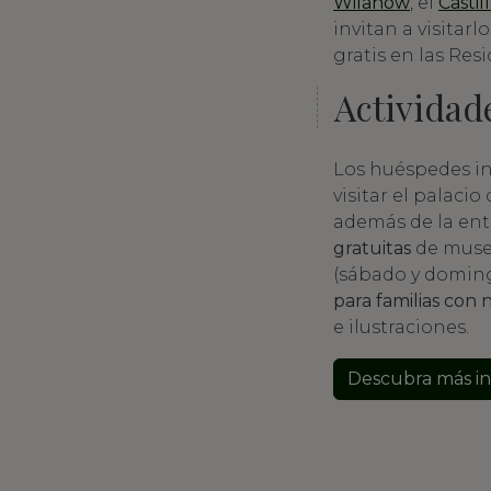
Wilanów
, el
Castil
invitan a visitar
gratis en las Resi
Actividad
Los huéspedes in
visitar el palaci
además de la ent
gratuitas
de museo
(sábado y doming
para familias con 
e ilustraciones.
Descubra más in