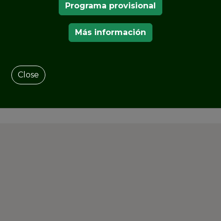
as Reales".
Programa provisional
y mejorar el patrimonio cultural verde, los
Más información
de forma gratuita a los huéspedes
Close