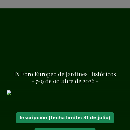
 Palacio del Rey
SHA
IX Foro Europeo de Jardines Históricos
- 7-9 de octubre de 2026 -
ilanów y el Castillo
via, socios del IEJH,
oviembre gratis en
Inscripción (fecha límite: 31 de julio)