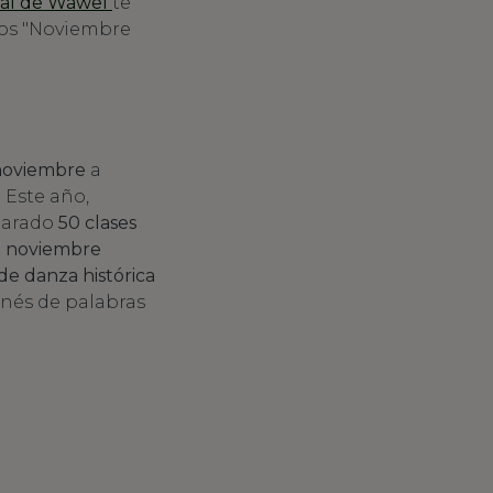
Real de Wawel
te
amos "Noviembre
 noviembre
a
. Este año,
eparado
50 clases
de noviembre
 de danza histórica
ponés de palabras