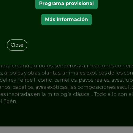
isaje Cultur
Programa provisional
e Aranjuez
Más información
dín es un buen ejemplo de la idea
renacentista
de crea
Close
n la Tierra. El control de los ríos a través de las presas 
para evitar desbordamientos; la intervención de jardi
aleza creando dibujos, senderos y alineaciones con e
s, árboles y otras plantas; animales exóticos de los con
del rey Felipe II como: camellos, pavos reales, avestruc
renos, caballos, aves exóticas; las composiciones escult
tes inspiradas en la mitología clásica… Todo ello con el
el Edén.