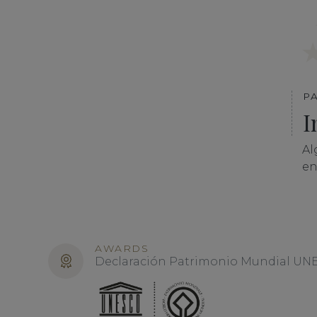
P
I
Al
en
AWARDS
Declaración Patrimonio Mundial UNES