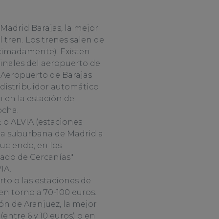
Madrid Barajas, la mejor
l tren. Los trenes salen de
oximadamente). Existen
inales del aeropuerto de
el Aeropuerto de Barajas
 distribuidor automático
 en la estación de
ocha.
 o ALVIA (estaciones
ea suburbana de Madrid a
uciendo, en los
nado de Cercanías"
IA.
rto o las estaciones de
en torno a 70-100 euros.
ón de Aranjuez, la mejor
(entre 6 y 10 euros) o en