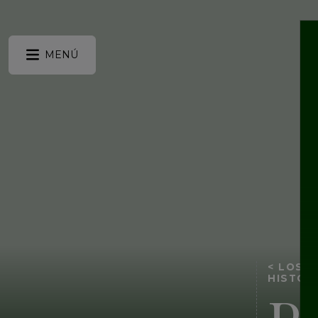
MENÚ
< LOS J
HISTÓR