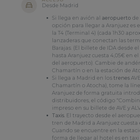
Desde Madrid
Si llega en avión al
aeropuerto
de 
opción para llegar a Aranjuez es e
la T4 (Terminal 4) (cada 1h30 apr
lanzaderas que conectan las term
Barajas. (El billete de IDA desde 
hasta Aranjuez cuesta 4,05€ en el
del aeropuerto). Cambie de andén
Chamartín o en la estación de At
Si llega a Madrid en los
trenes
AVE
Chamartín o Atocha), tome la lín
Aranjuez de forma gratuita introd
distribuidores, el código "Combi
impreso en su billete de AVE y ALV
Taxis.
El trayecto desde el aeropue
tren de Madrid a Aranjuez cuesta 
Cuando se encuentre en la estaci
forma de llegar al hotel es en taxi 