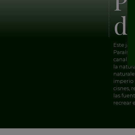
Pa
d
Este jar
Paraíso e
canales 
la natur
naturale
imperio 
cisnes, 
las fuen
recrear 