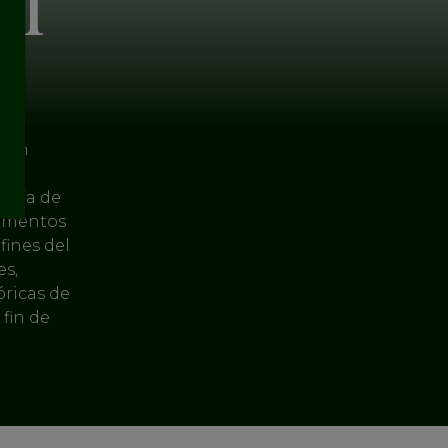
al
r un
y
nería de
lementos
fines del
es,
óricas de
 fin de