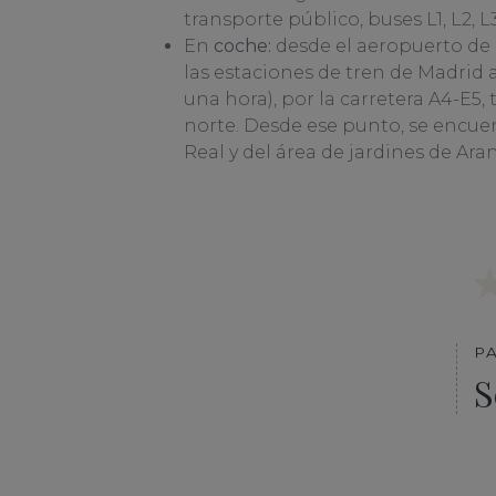
transporte público, buses L1, L2, L3
En
coche:
desde el aeropuerto de 
las estaciones de tren de Madrid 
una hora), por la carretera A4-E5,
norte. Desde ese punto, se encuen
Real y del área de jardines de Aran
P
S