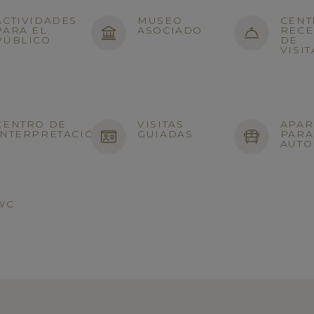
ACTIVIDADES
MUSEO
CENT
PARA EL
ASOCIADO
RECE
PÚBLICO
DE
VISI
CENTRO DE
VISITAS
APAR
INTERPRETACIÓN
GUIADAS
PARA
AUTO
WC