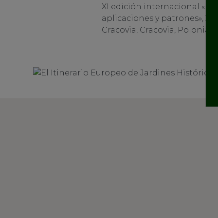
XI edición internacional «Pai
aplicaciones y patrones», 3 
Cracovia, Cracovia, Polonia.