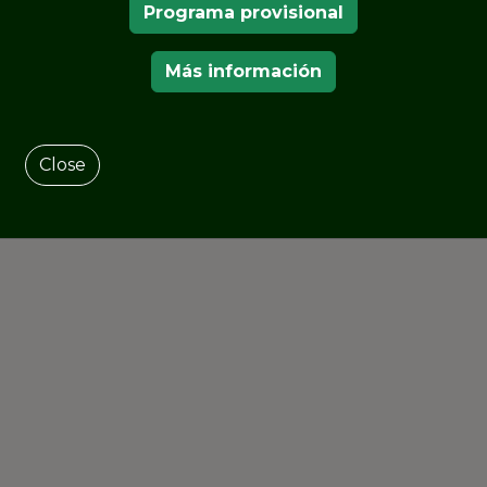
Programa provisional
sajes culturales resilientes – métodos,
y 4 de noviembre, Universidad Tecnológica de
Más información
Close