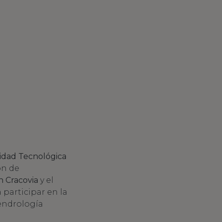
idad Tecnológica
ón de
n Cracovia
y el
 participar en la
dendrología