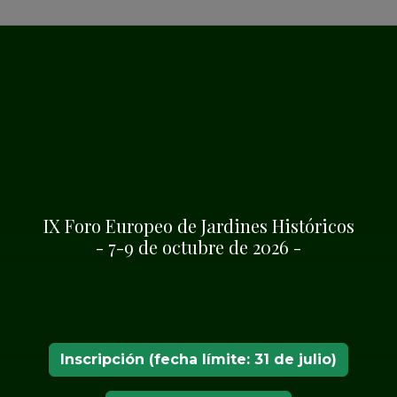
 Europeo de Jardines
SHA
IX Foro Europeo de Jardines Históricos
- 7-9 de octubre de 2026 -
trocina la XXIX
sobre arte de
ndrología histórica
Inscripción (fecha límite: 31 de julio)