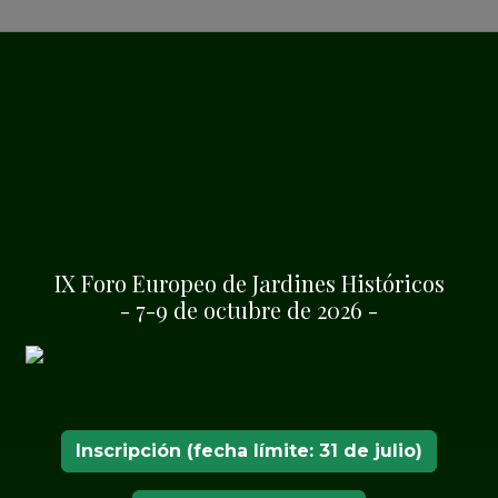
SER SOCIO
CHO DEL
IX Foro Europeo de Jardines Históricos
- 7-9 de octubre de 2026 -
teresadas se unirán al
pa
y darán apoyo al
ico, artístico, social y
europeo y en
 turísticos contenidos en
Inscripción (fecha límite: 31 de julio)
arios Culturales del