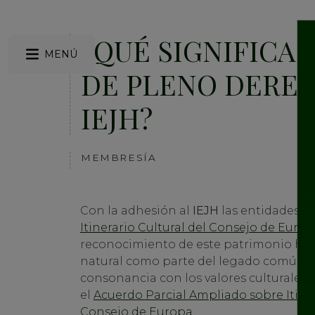
¿QUÉ SIGNIFICA 
MENÚ
DE PLENO DERE
IEJH?
MEMBRESÍA
Con la adhesión al
IEJH
las entidades in
Itinerario Cultural del Consejo de Euro
reconocimiento de este patrimonio histór
natural como parte del legado común 
consonancia con los valores culturales y
el
Acuerdo Parcial Ampliado sobre Itiner
Consejo de Europa
.