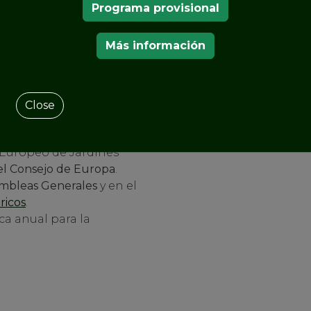
Programa provisional
a la red de diferentes
Más información
s miembros sus
ntenimiento,
dines históricos.
Close
yectos
que se
 Europeo de Jardines
del Consejo
de Europa
.
mbleas Generales
y en el
ricos
.
a anual para la