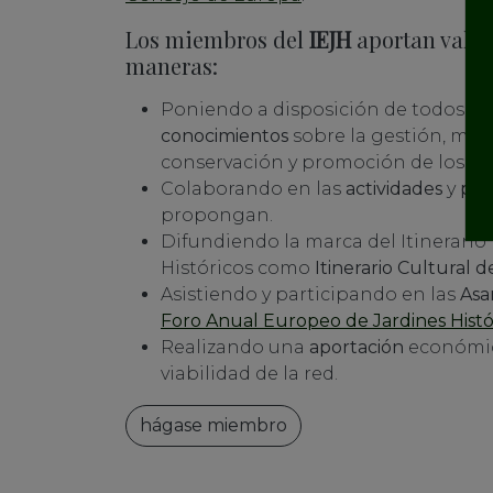
Los miembros del
IEJH
aportan valor 
maneras:
Poniendo a disposición de todos lo
conocimientos
sobre la gestión, ma
conservación y promoción de los jar
Colaborando en las
actividades
y
pro
propongan.
Difundiendo la marca del Itinerario
Históricos como
Itinerario Cultural 
Asistiendo y participando en las
Asa
Foro Anual Europeo de Jardines Histó
Realizando una
aportación
económic
viabilidad de la red.
hágase miembro