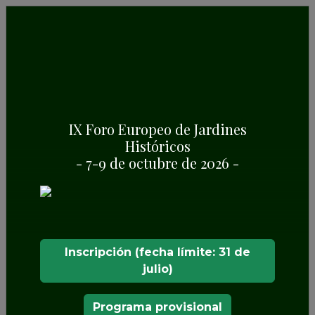
ITINERARIO EUROPEO DE JARDINES
HISTÓRICOS
Documentos del
IX Foro Europeo de Jardines
proceso de
Históricos
- 7-9 de octubre de 2026 -
adhesión
Inscripción (fecha límite: 31 de
julio)
Programa provisional