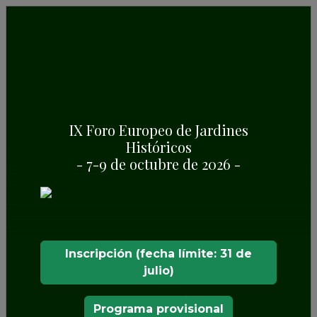
IX Foro Europeo de Jardines
Históricos
JARDÍN DEL PALACIO EN
- 7-9 de octubre de 2026 -
NIEBORÓW
Inscripción (fecha límite: 31 de
julio)
Programa provisional