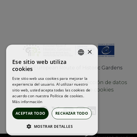
×
Ese sitio web utiliza
ENGLISH
©
2026
European Route of Historic Gardens
cookies
FRENCH
Este sitio web usa cookies para mejorar la
Contacto
Política de protección de datos
experiencia del usuario. Al utilizar nuestro
SPANISH
Aviso legal
Política de cookies
sitio web, usted acepta todas las cookies de
acuerdo con nuestra Política de cookies.
Más información
ACEPTAR TODO
RECHAZAR TODO
MOSTRAR DETALLES
COOKIES ESTRICTAMENTE