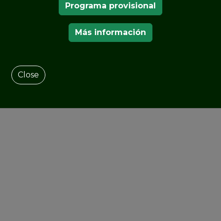
Programa provisional
Más información
Close