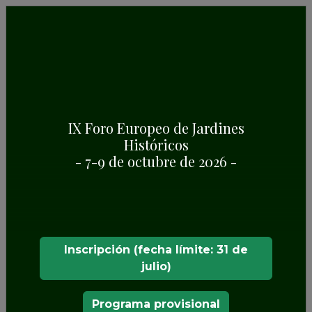
IX Foro Europeo de Jardines
Históricos
PAZO DE MARIÑÁN
- 7-9 de octubre de 2026 -
Inscripción (fecha límite: 31 de
julio)
Programa provisional