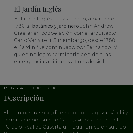
El Jardín Inglés
El Jardín Inglés fue asignado, a partir de
1786, al
botánico
y
jardinero
John Andrew
Graefer en cooperación con el arquitecto
Carlo Vanvitelli. Sin embargo, desde 1788
el Jardín fue continuado por Fernando IV,
quien no logró terminarlo debido a las
emergencias militares a fines de siglo.
REGGIA DI CASERTA
Descripción
El gran
parque real
, diseñado por Luigi Vanvitelli y
terminado por su hijo Carlo, ayuda a hacer del
Palacio Real de Caserta un lugar único en su tipo.