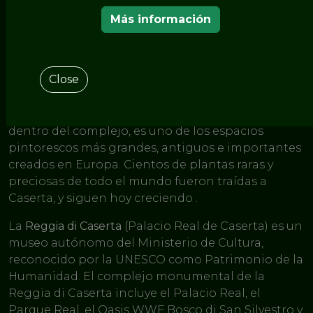
< LOS JARDINES DEL ITINERARIO EUROPEO DE
LOS JARDINES HISTÓRICOS
Más información
Reggia Di Caserta
Close
Uno de los últimos grandes jardines europeos,
Reggia di Caserta
combina jardines bien cuidados
y bosques naturales. El Jardín Inglés, ubicado
dentro del complejo, es uno de los espacios
pintorescos más grandes, antiguos e importantes
creados en Europa. Cientos de plantas raras y
preciosas de todo el mundo fueron traídas a
Caserta, y siguen hoy creciendo .
La
Reggia di Caserta
(Palacio Real de Caserta) es un
museo autónomo del Ministerio de Cultura,
reconocido por la UNESCO como Patrimonio de la
Humanidad. El complejo monumental de la
Reggia di Caserta incluye el Palacio Real, el
Parque Real, el Oasis WWF Bosco di San Silvestro y