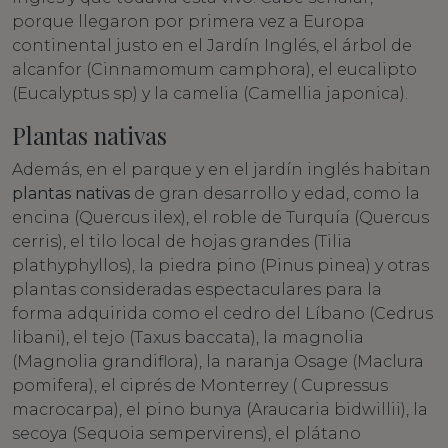
porque llegaron por primera vez a Europa
continental justo en el Jardín Inglés, el árbol de
alcanfor (Cinnamomum camphora), el eucalipto
(Eucalyptus sp) y la camelia (Camellia japonica).
Plantas nativas
Además, en el parque y en el jardín inglés habitan
plantas nativas
de gran desarrollo y edad, como la
encina (Quercus ilex), el roble de Turquía (Quercus
cerris), el tilo local de hojas grandes (Tilia
plathyphyllos), la piedra pino (Pinus pinea) y otras
plantas consideradas espectaculares para la
forma adquirida como el cedro del Líbano (Cedrus
libani), el tejo (Taxus baccata), la magnolia
(Magnolia grandiflora), la naranja Osage (Maclura
pomifera), el ciprés de Monterrey ( Cupressus
macrocarpa), el pino bunya (Araucaria bidwillii), la
secoya (Sequoia sempervirens), el plátano