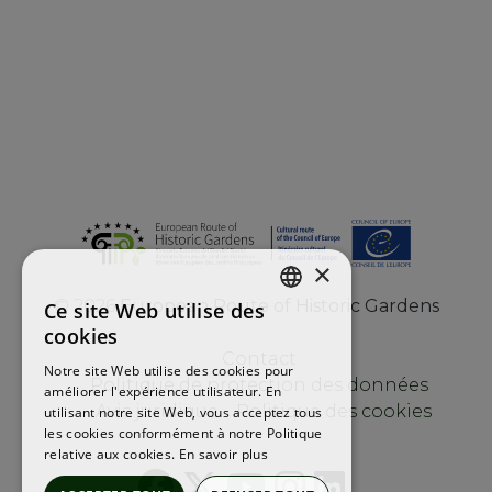
×
©
2026
European Route of Historic Gardens
Ce site Web utilise des
ENGLISH
cookies
FRENCH
Contact
Notre site Web utilise des cookies pour
Politique de protection des données
améliorer l'expérience utilisateur. En
SPANISH
Avis juridique
Politique des cookies
utilisant notre site Web, vous acceptez tous
les cookies conformément à notre Politique
relative aux cookies.
En savoir plus