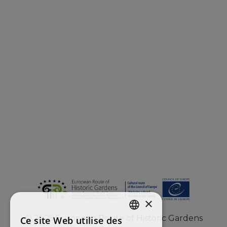
×
©
2026
European Route of Historic Gardens
Ce site Web utilise des
ENGLISH