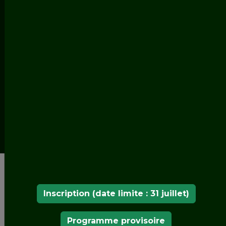
< LES JARDINS DE L'ITINÉRAIRE EUROPÉENNE
DES JARDINS HISTORIQUES
Château de Sarny
Le
château
de
Sarny
est l'une des plus grandes
résidences aristocratiques de la fin de la
Renaissance en Basse-Silésie. Il a ouvert ses portes
aux touristes en 2017, dans le cadre d'une
restauration continue visant à faire ressortir la
beauté façonnée par ses différents propriétaires
depuis 1590.
Inscription (date limite : 31 juillet)
Programme provisoire