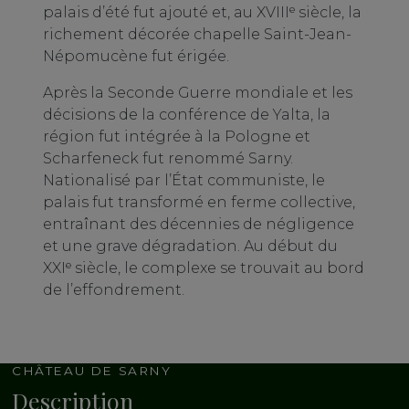
palais d’été fut ajouté et, au XVIIIᵉ siècle, la
richement décorée chapelle Saint-Jean-
Népomucène fut érigée.
Après la Seconde Guerre mondiale et les
décisions de la conférence de Yalta, la
région fut intégrée à la Pologne et
Scharfeneck fut renommé Sarny.
Nationalisé par l’État communiste, le
palais fut transformé en ferme collective,
entraînant des décennies de négligence
et une grave dégradation. Au début du
XXIᵉ siècle, le complexe se trouvait au bord
de l’effondrement.
CHÂTEAU DE SARNY
Description