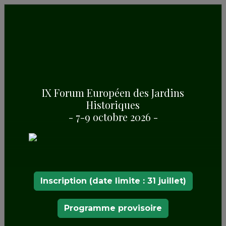
CHRONOLOGIE
XVIe siècle
Jardin de l’Île
IX Forum Européen des Jardins
XVIIIe siècle
Historiques
Jardin du Prince
- 7-9 octobre 2026 -
Inscription (date limite : 31 juillet)
Programme provisoire