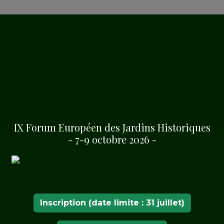
al.
éfinitive
IX Forum Européen des Jardins Historiques
- 7-9 octobre 2026 -
Pisistrate. L'aqueduc
rincipale source d'eau
avantage les liens entre
 au public et commence à
Inscription (date limite : 31 juillet)
rbain et 1927 sa gestion
dante publique.