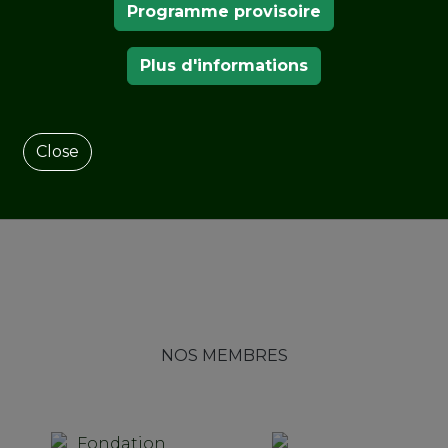
Programme provisoire
nfiée à la Municipalité
Plus d'informations
ns.
nt désigné paysage
a Culture.
Close
NOS MEMBRES