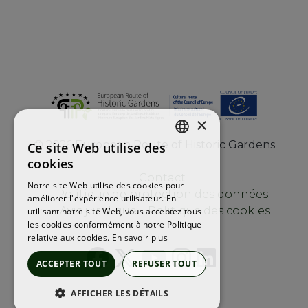
×
©
2026
European Route of Historic Gardens
Ce site Web utilise des
ENGLISH
cookies
FRENCH
Contact
Notre site Web utilise des cookies pour
Politique de protection des données
améliorer l'expérience utilisateur. En
SPANISH
Avis juridique
Politique des cookies
utilisant notre site Web, vous acceptez tous
les cookies conformément à notre Politique
relative aux cookies.
En savoir plus
ACCEPTER TOUT
REFUSER TOUT
AFFICHER LES DÉTAILS