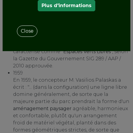
1951
Plus d'informations
D'après le schéma topographique et la liste
des tableaux du livre du cadastre des
municipalités et des communautés, le parc
municipal de Naoussa appartient à la
Close
municipalité de Naoussa. Le parc est situé
dans le plan d'urbanisme de la ville et est
caractérisé comme "
Espaces Verts Libres
", selon
la Gazette du Gouvernement SIG 289 / AAP /
2010 approuvée.
1959
En 1959, le concepteur M. Vasilios Palaskas a
écrit : "... (dans la configuration) une ligne libre
domine généralement, de sorte que la
majeure partie du parc prendrait la forme d'un
aménagement paysager
agréable, harmonieux
et confortable, plutôt qu'un arrangement
froid de matériel végétal, planté dans des
formes géométriques strictes, de sorte que