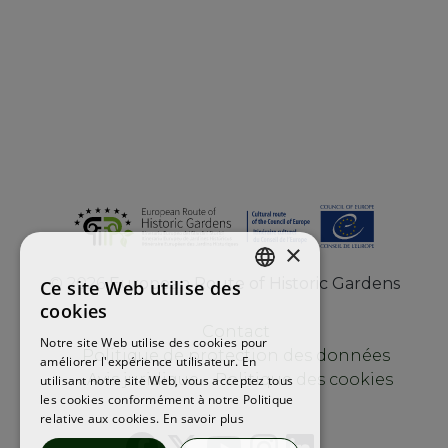
×
©
2026
European Route of Historic Gardens
Ce site Web utilise des
ENGLISH
cookies
FRENCH
Contact
Notre site Web utilise des cookies pour
Politique de protection des données
améliorer l'expérience utilisateur. En
SPANISH
Avis juridique
Politique des cookies
utilisant notre site Web, vous acceptez tous
les cookies conformément à notre Politique
relative aux cookies.
En savoir plus