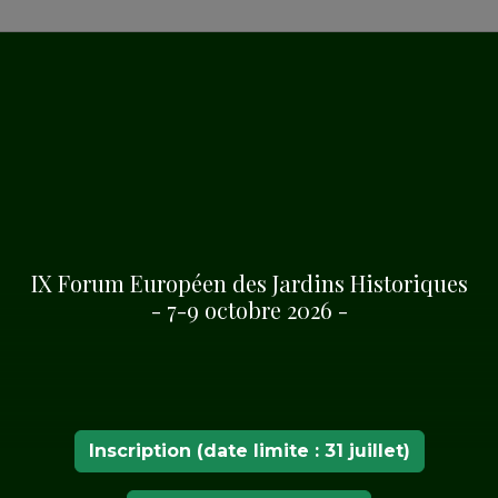
 NATUREL
paysage agricole naturel
n aperçoit les montagnes
ie, le massif de Śnieżnik,
IX Forum Européen des Jardins Historiques
- 7-9 octobre 2026 -
Inscription (date limite : 31 juillet)