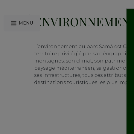
ENVIRONNEMENT
MENU
L’environnement du parc Samà est
Camb
territoire privilégié par sa géographie, 
montagnes, son climat, son patrimoine c
paysage méditerranéen, sa gastronomie
ses infrastructures, tous ces attributs e
destinations touristiques les plus impo