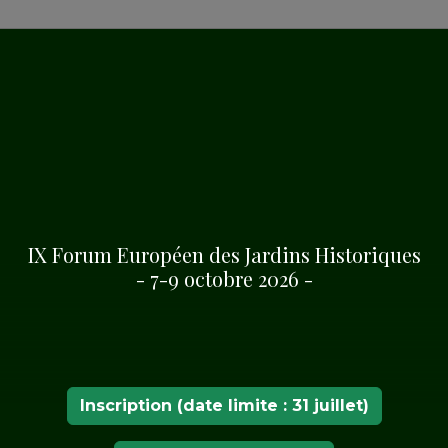
 NATUREL
rils
-
Costa Daurada
, un
ses plages et ses
ulturel et naturel, son
 de première classe et
IX Forum Européen des Jardins Historiques
n font une des
- 7-9 octobre 2026 -
rtantes en
Espagne.
Inscription (date limite : 31 juillet)