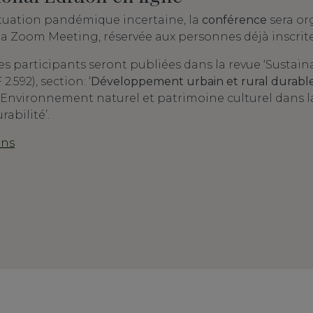
situation pandémique incertaine, la
conférence
sera or
ia Zoom Meeting, réservée aux personnes déjà inscrite
s participants seront publiées dans la revue ‘Sustaina
 2.592), section: ‘
Développement urbain et rural durabl
 ‘Environnement naturel et patrimoine culturel dans la
abilité’.
ons