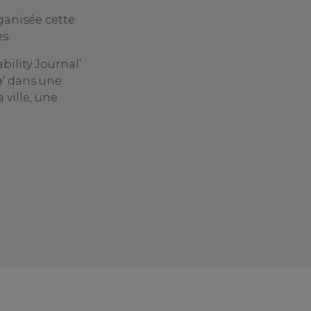
ganisée cette
s.
bility Journal’
e
‘ dans une
 ville, une