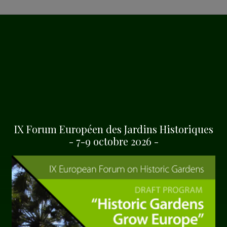
Européen des Jardins
SHA
IX Forum Européen des Jardins Historiques
- 7-9 octobre 2026 -
sponsorise la XXVII
cientifique du
acovie: Écologie