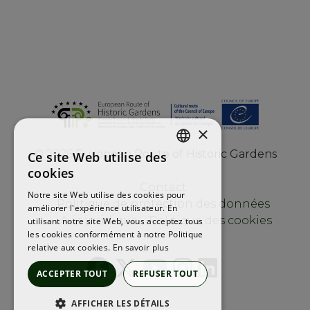
×
©
2026
European Route of Historic Gardens
Ce site Web utilise des
ENGLISH
cookies
FRENCH
Contact
Notre site Web utilise des cookies pour
Politique de protection des données
améliorer l'expérience utilisateur. En
SPANISH
Avis juridique
Politique des cookies
utilisant notre site Web, vous acceptez tous
les cookies conformément à notre Politique
relative aux cookies.
En savoir plus
ACCEPTER TOUT
REFUSER TOUT
AFFICHER LES DÉTAILS