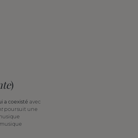
nte
)
i a coexisté
avec
nt
poursuit une
 musique
a musique