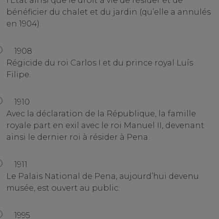
l’État ainsi que le droit à vie de résider et de
bénéficier du chalet et du jardin (qu’elle a annulés
en 1904).
1908
Régicide du roi Carlos I et du prince royal Luís
Filipe.
1910
Avec la déclaration de la République, la famille
royale part en exil avec le roi Manuel II, devenant
ainsi le dernier roi à résider à Pena.
1911
Le Palais National de Pena, aujourd’hui devenu
musée, est ouvert au public.
1995