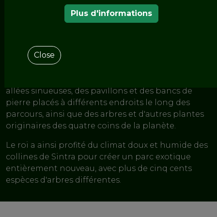
< LES JARDINS DE L'ITINÉRAIRE EUROPÉENNE
DES JARDINS HISTORIQUES
Plus d'informations
Parc de Pena
Close
Le roi Ferdinand ordonna que le parc de Pena soit
aménagé dans les environs du palais dans le style
des jardins romantiques de l'époque, avec des
allées sinueuses, des pavillons et des bancs de
pierre placés à différents endroits le long des
parcours, ainsi que des arbres et d'autres plantes
originaires des quatre coins de la planète.
Le roi a ainsi profité du climat doux et humide des
collines de Sintra pour créer un parc exotique
entièrement nouveau, avec plus de cinq cents
espèces d'arbres différentes.