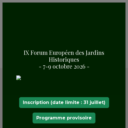
En
été
et à
Noël,
nous vous invitons à vous
entourer de beauté pour apprendre, vous
détendre et profiter de l'histoire, de l'art, de la
nature et de la culture dans un espace ouvert et
plein de vie.
IX Forum Européen des Jardins
Historiques
- 7-9 octobre 2026 -
Inscription (date limite : 31 juillet)
L'
été
et
Noël
sont des moments importants dans
nos jardins historiques. Enfants et adultes,
Programme provisoire
résidents et touristes ? Ils sont tous désireux de