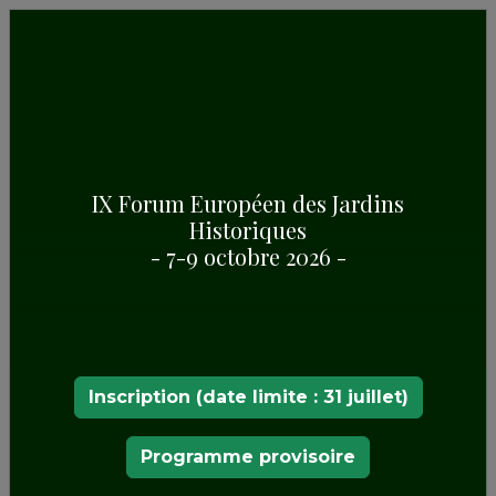
IX Forum Européen des Jardins
Historiques
EL PALMERAL DE SAN ANTÓN
- 7-9 octobre 2026 -
Inscription (date limite : 31 juillet)
Programme provisoire