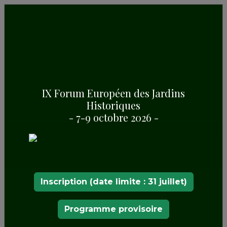
IX Forum Européen des Jardins
Historiques
INFORMATIONS DEMANDÉES
- 7-9 octobre 2026 -
DOCUMENTS CONNEXES
INFORMATIONS DEMANDÉES
Inscription (date limite : 31 juillet)
Programme provisoire