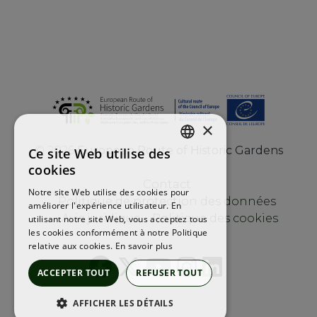
×
©
2026
European Route of Historic Gardens
Ce site Web utilise des
ENGLISH
cookies
FRENCH
Contact
Notre site Web utilise des cookies pour
Politique de protection des données
améliorer l'expérience utilisateur. En
SPANISH
Avis juridique
Politique des cookies
utilisant notre site Web, vous acceptez tous
les cookies conformément à notre Politique
relative aux cookies.
En savoir plus
ACCEPTER TOUT
REFUSER TOUT
AFFICHER LES DÉTAILS