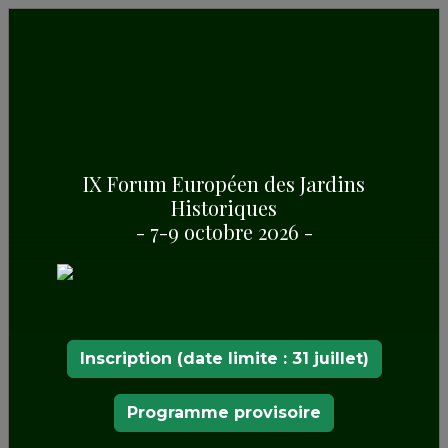
IX Forum Européen des Jardins
Historiques
PALAIS DE KAMIENIEC
- 7-9 octobre 2026 -
Inscription (date limite : 31 juillet)
Programme provisoire