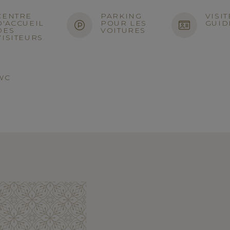
CENTRE
PARKING
VISIT
D'ACCUEIL
POUR LES
GUID
DES
VOITURES
VISITEURS
WC