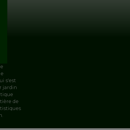
re
le
i s'est
 jardin
atique
tière de
tistiques
n.