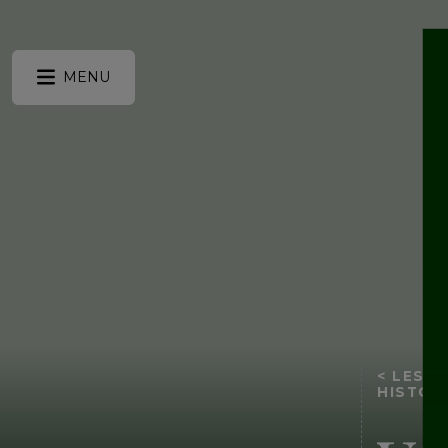
MENU
< LES J
HISTOR