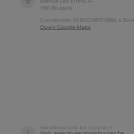
Avenue Léo Errera, 41
1180 Brussels
Coordonées: 50.81021187911886, 4.35
Ouvrir Google Maps
INFORMATION DE CONTACT
Web
:
www.museumvanbuuren.be