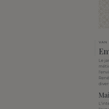
VAN
En
Le j
méti
l'env
René
diver
Maî
L'int