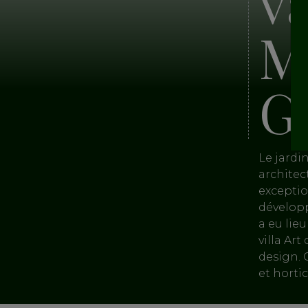
v
M
G
Le jardi
architec
exceptio
développ
a eu lie
villa Ar
design. 
et horti