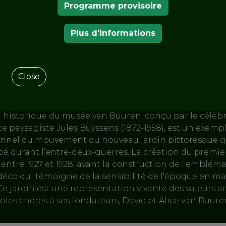
an Buuren
Programme provisoire
useum &
Plus d'informations
ardens
Close
n historique du musée van Buuren, conçu par le célèb
te paysagiste Jules Buyssens (1872-1958), est un exemp
nnel du mouvement du nouveau jardin pittoresque qu
é durant l’entre-deux-guerres. La création du premier
u entre 1927 et 1928, avant la construction de l'emblém
t déco qui témoigne de la sensibilité de l'époque en ma
Ce jardin est une représentation vivante des valeurs ar
coles chères à ses fondateurs, David et Alice van Buure