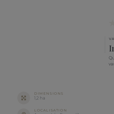
V
I
Qu
va
DIMENSIONS
1,2 ha
LOCALISATION