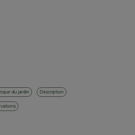
ique du jardin
Description
vations