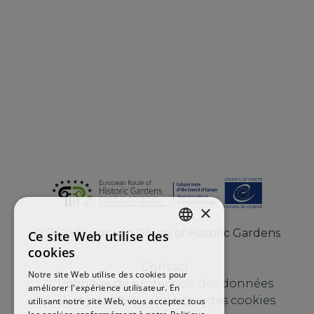
×
©
2026
European Route of Historic Gardens
Ce site Web utilise des
ENGLISH
cookies
FRENCH
Contact
Notre site Web utilise des cookies pour
Politique de protection des données
améliorer l'expérience utilisateur. En
SPANISH
Avis juridique
Politique des cookies
utilisant notre site Web, vous acceptez tous