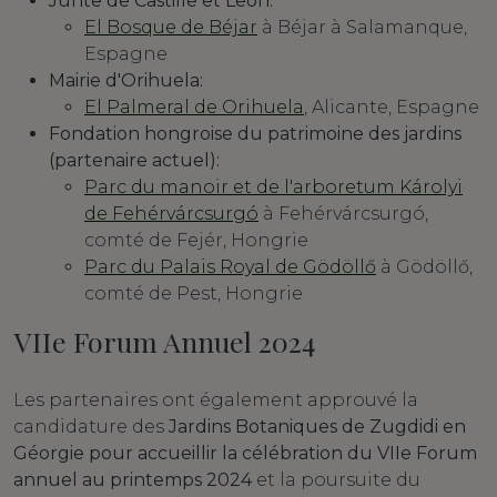
Junte de Castille et León:
El Bosque de Béjar
à Béjar à Salamanque,
Espagne
Mairie d'Orihuela:
El Palmeral de Orihuela
, Alicante, Espagne
Fondation hongroise du patrimoine des jardins
(partenaire actuel):
Parc du manoir et de l'arboretum Károlyi
de Fehérvárcsurgó
à Fehérvárcsurgó,
comté de Fejér, Hongrie
Parc du Palais Royal de Gödöllő
à Gödöllő,
comté de Pest, Hongrie
VIIe Forum Annuel 2024
Les partenaires ont également approuvé la
candidature des
Jardins Botaniques de Zugdidi
en
Géorgie pour accueillir la célébration du VIIe Forum
annuel au printemps 2024
et la poursuite du